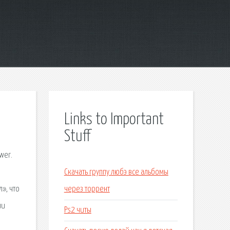
Links to Important
Stuff
wer.
Скачать группу любэ все альбомы
», что
через торрент
ии
Ps2 читы