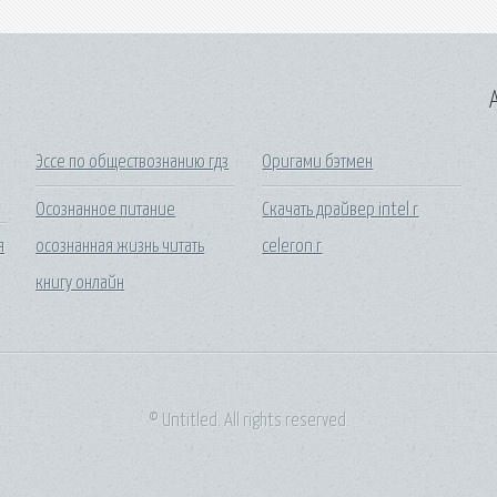
A
Эссе по обществознанию гдз
Оригами бэтмен
Осознанное питание
Скачать драйвер intel r
я
осознанная жизнь читать
celeron r
книгу онлайн
© Untitled. All rights reserved.