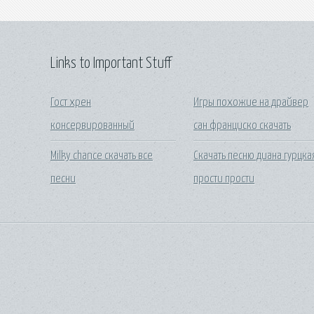
Links to Important Stuff
Гост хрен
Игры похожие на драйвер
консервированный
сан франциско скачать
Milky chance скачать все
Скачать песню диана гурцка
песни
прости прости