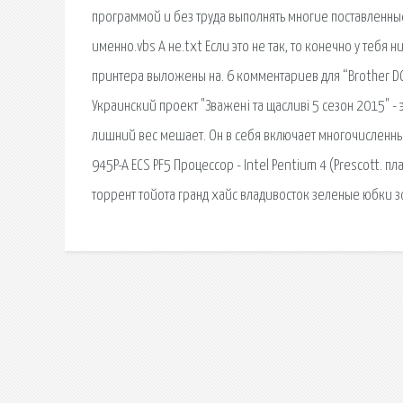
программой и без труда выполнять многие поставленные
именно.vbs А не.txt Если это не так, то конечно у тебя
принтера выложены на. 6 комментариев для “Brother D
Украинский проект "Зважені та щасливі 5 сезон 2015" 
лишний вес мешает. Он в себя включает многочисленн
945P-A ECS PF5 Процессор - Intel Pentium 4 (Prescott. пл
торрент тойота гранд хайс владивосток зеленые юбки 