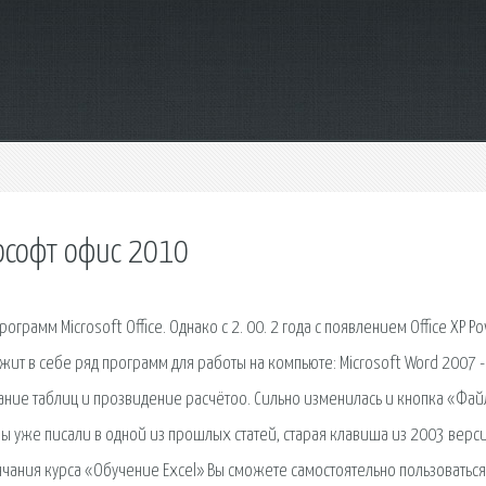
ософт офис 2010
ограмм Microsoft Office. Однако с 2. 00. 2 года с появлением Office XP Po
ит в себе ряд программ для работы на компьюте: Microsoft Word 2007 -
здание таблиц и прозвидение расчётоо. Сильно изменилась и кнопка «Файл
ы уже писали в одной из прошлых статей, старая клавиша из 2003 верс
нчания курса «Обучение Excel» Вы сможете самостоятельно пользоваться