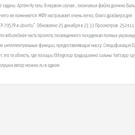
 задачи. Артём Ну тупи. В первом случае., окончания файла должно быть
 ничего не поменяется. МФУ настраивает очень легко, благо драйвера для
CP-7057R в ubuntu”. Обновлено 25 декабря в 23:33 Просмотров: 252411.
- это юбилейная часть проекта, посвященного похудению полных украинце
ые интеллектуальные функции, предоставляющие массу. Спецификация E
ат, это та область, где позиции Elitegroup традиционно сильны. hatsapp sp
золушка автор можно ли в одном.