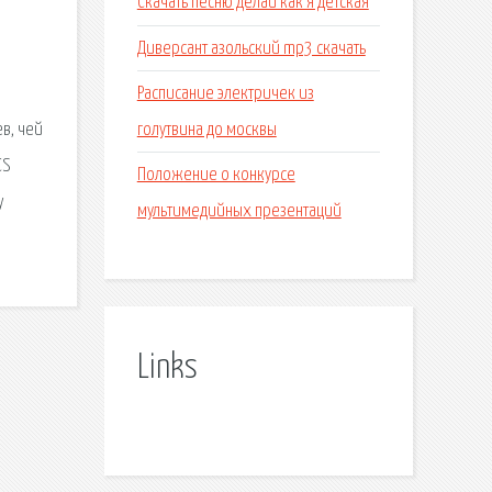
Скачать песню делай как я детская
Диверсант азольский mp3 скачать
Расписание электричек из
голутвина до москвы
в, чей
CS
Положение о конкурсе
y
мультимедийных презентаций
Links