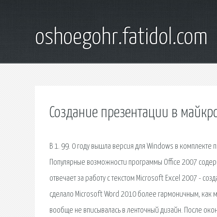
oshoegohr.fatidol.com
Создание презентации в майкр
В 1. 99. 0 году вышла версия для Windows в комплекте пр
Популярные возможности программы Office 2007 содерж
отвечает за работу с текстом Microsoft Excel 2007 - со
сделало Microsoft Word 2010 более гармоничным, как м
вообще не вписывалась в ленточный дизайн. После око