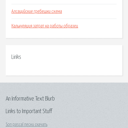
Алсацийские гребешки схема
Калькуляция затрат на работы образец
Links
An Informative Text Blurb
Links to Important Stuff
Son pascal песни скачать