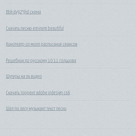
Bbk dv925hd схема
Скачать песню eminem beautiful
Кинотеатр оз молл расписание сеансов
Решебник по русскому 10 11 гольцова
Шутеры на пк видео
Скачать торрент adobe indesign cs6
Шел по лесу музыкант текст песни