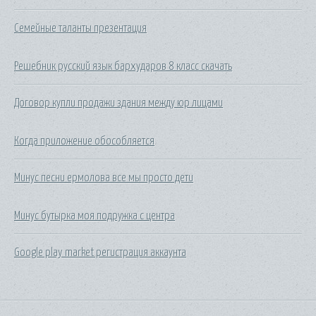
Семейные таланты презентация
Решебник русский язык бархударов 8 класс скачать
Договор купли продажи здания между юр лицами
Когда приложение обособляется
Минус песни ермолова все мы просто дети
Минус бутырка моя подружка с центра
Google play market регистрация аккаунта