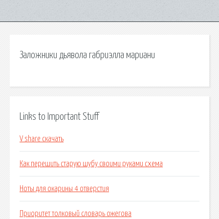
Заложники дьявола габриэлла мариани
Links to Important Stuff
V share скачать
Как перешить старую шубу своими руками схема
Ноты для окарины 4 отверстия
Приоритет толковый словарь ожегова