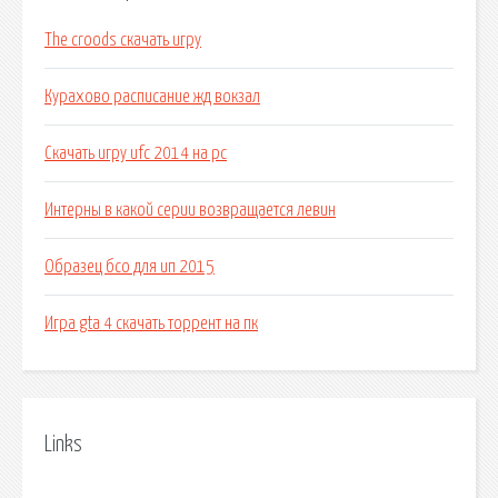
The croods скачать игру
Курахово расписание жд вокзал
Скачать игру ufc 2014 на pc
Интерны в какой серии возвращается левин
Образец бсо для ип 2015
Игра gta 4 скачать торрент на пк
Links