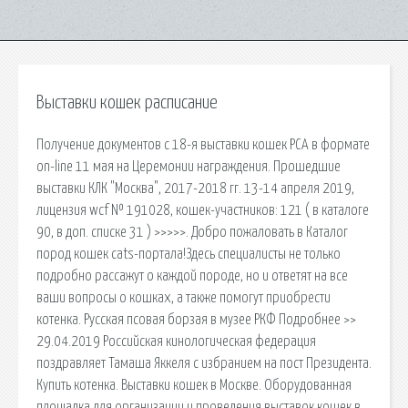
Выставки кошек расписание
Получение документов с 18-я выставки кошек PCA в формате
on-line 11 мая на Церемонии награждения. Прошедшие
выставки КЛК "Москва", 2017-2018 гг. 13-14 апреля 2019,
лицензия wcf № 191028, кошек-участников: 121 ( в каталоге
90, в доп. списке 31 ) >>>>>. Добро пожаловать в Каталог
пород кошек cats-портала!Здесь специалисты не только
подробно рассажут о каждой породе, но и ответят на все
ваши вопросы о кошках, а также помогут приобрести
котенка. Русская псовая борзая в музее РКФ Подробнее >>
29.04.2019 Российская кинологическая федерация
поздравляет Тамаша Яккеля с избранием на пост Президента.
Купить котенка. Выставки кошек в Москве. Оборудованная
площадка для организации и проведения выставок кошек в