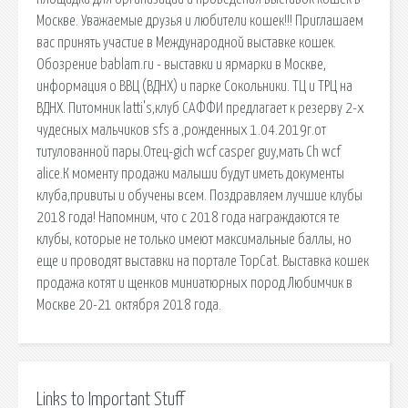
Москве. Уважаемые друзья и любители кошек!!! Приглашаем
вас принять участие в Международной выставке кошек.
Обозрение bablam.ru - выставки и ярмарки в Москве,
информация о ВВЦ (ВДНХ) и парке Сокольники. ТЦ и ТРЦ на
ВДНХ. Питомник latti's,клуб САФФИ предлагает к резерву 2-х
чудесных мальчиков sfs a ,рожденных 1.04.2019г.от
титулованной пары.Отец-gich wcf casper guy,мать Сh wcf
alice.К моменту продажи малыши будут иметь документы
клуба,привиты и обучены всем. Поздравляем лучшие клубы
2018 года! Напомним, что с 2018 года награждаются те
клубы, которые не только имеют максимальные баллы, но
еще и проводят выставки на портале TopCat. Выставка кошек
продажа котят и щенков миниатюрных пород Любимчик в
Москве 20-21 октября 2018 года.
Links to Important Stuff