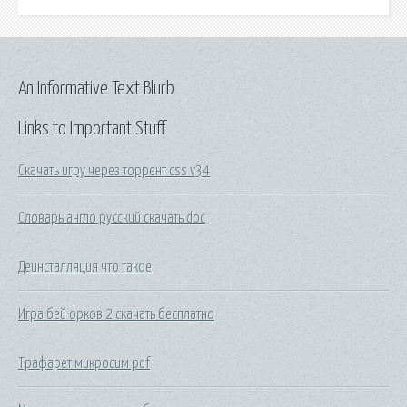
An Informative Text Blurb
Links to Important Stuff
Скачать игру через торрент css v34
Словарь англо русский скачать doc
Деинсталляция что такое
Игра бей орков 2 скачать бесплатно
Трафарет микросим pdf