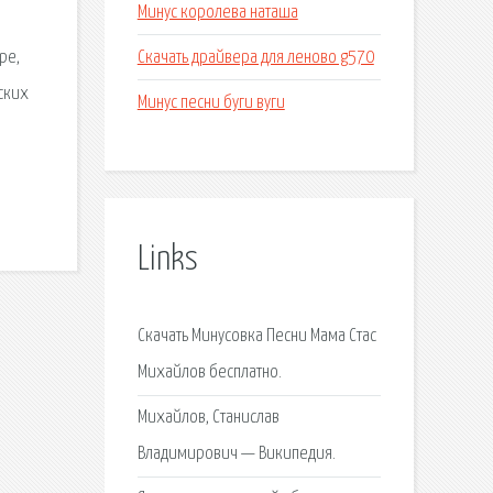
Минус королева наташа
Скачать драйвера для леново g570
ре,
ских
Минус песни буги вуги
Links
Скачать Минусовка Песни Мама Стас
Михайлов бесплатно.
Михайлов, Станислав
Владимирович — Википедия.