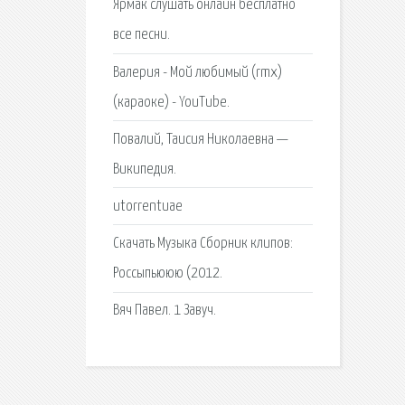
Ярмак слушать онлайн бесплатно
все песни.
Валерия - Мой любимый (rmx)
(караоке) - YouTube.
Повалий, Таисия Николаевна —
Википедия.
utorrentuae
Скачать Музыка Сборник клипов:
Россыпьююю (2012.
Вяч Павел. 1 Завуч.