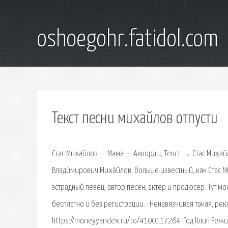
oshoegohr.fatidol.com
Текст песни михайлов отпусти
Стас Михайлов — Мама — Аккорды, Текст → Стас Михайл
Влади́мирович Миха́йлов, больше известный, как Стас 
эстрадный певец, автор песен, актёр и продюсер. Тут 
бесплатно и без регистрации. · Ненавязчивая такая, рек
https://money.yandex.ru/to/4100117264. Год Клип Реж