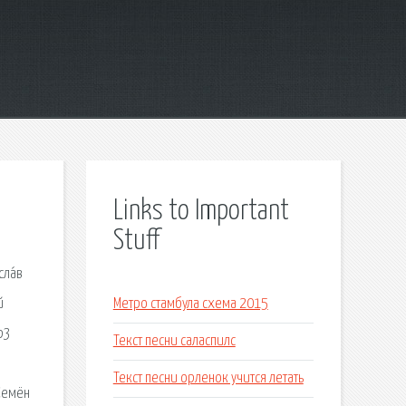
Links to Important
Stuff
ла́в
й
Метро стамбула схема 2015
p3
Текст песни саласпилс
Текст песни орленок учится летать
Семён