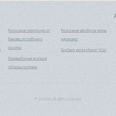
A
Расписание электричек от
Расписание автобусов пермь
баковки до рабочего
куликовка
поселка
т
Драйвер xerox phaser 3010
Предвыборная агитация
образцы листовок
© Untitled. All rights reserved.