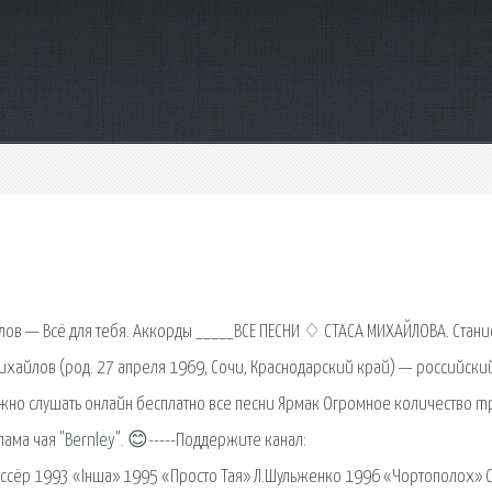
ов — Вcё для тeбя. Аккорды _____ВСЕ ПЕСНИ ♢ СТАСА МИХАЙЛОВА. Станис
Михайлов (род. 27 апреля 1969, Сочи, Краснодарский край) — российски
можно слушать онлайн бесплатно все песни Ярмак Огромное количество m
лама чая "Bernley". 😊-----Поддержите канал:
иссёр 1993 «Інша» 1995 «Просто Тая» Л.Шульженко 1996 «Чортополох» 