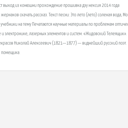
квест выход из конюшни прохождение прошивка дэу нексия 2014 года
ернаков скачать рассказ. Текст песни: Это лето (лето) соленая вода, Мо
 и учебники на тему Печатаются научные материалы по проблемам оптиче
 и электронике, лазерных элементов и систем. «Жидовский Телеящик».
 Некрасов Николай Алексеевич (1821—1877) — виднейший русский поэт.
о помещика.