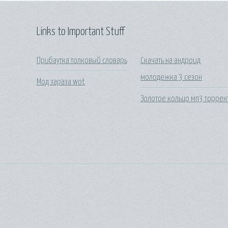
Links to Important Stuff
Прибаутка толковый словарь
Скачать на андроид
молодежка 3 сезон
Мод зараза wot
Золотое кольцо мп3 торрен