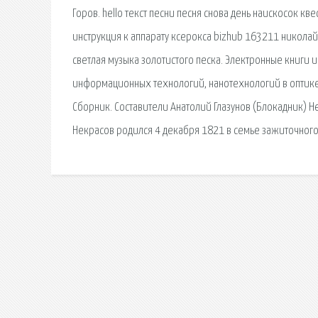
Горов. hello текст песни песня снова день наискосок 
инструкция к аппарату ксерокса bizhub 163211 николай ж
светлая музыка золотистого песка. Электронные книги
информационных технологий, нанотехнологий в оптике
Сборник. Составители Анатолий Глазунов (Блокадник)
Некрасов родился 4 декабря 1821 в семье зажиточног