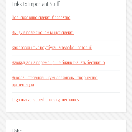
Links to Important Stuff
Польское кино скачать бесплатно
Выйду в поле с конем минус скачать
Как позвонить с ноутбука на телефон сотовый
Накладная на перемещение бланк скачать бесплатно
Николай степанович гумилев жизнь и творчество
презентация
Lego marvel superheroes rg mechanics