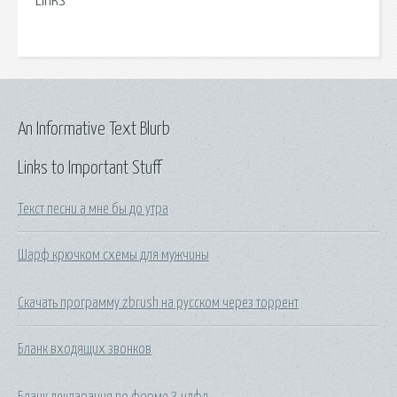
Links
An Informative Text Blurb
Links to Important Stuff
Текст песни а мне бы до утра
Шарф крючком схемы для мужчины
Скачать программу zbrush на русском через торрент
Бланк входящих звонков
Бланк декларация по форме 3 ндфл