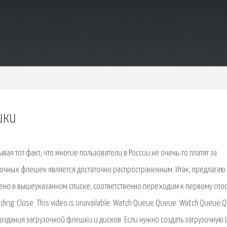
шки
ая тот факт, что многие пользователи в России не очень-то платят за
зочных флешек является достаточно распространенным. Итак, предлагаю 
ено в вышеуказанном списке, соответственно переходим к первому спосо
Loading. Close. This video is unavailable. Watch Queue Queue. Watch Queue 
 создания загрузочной флешки и дисков. Если нужно создать загрузочную 