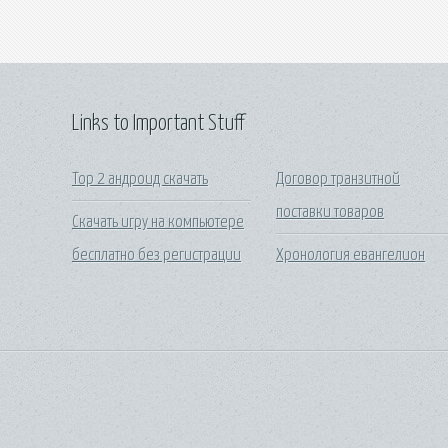
Links to Important Stuff
Тор 2 андроид скачать
Договор транзитной
поставки товаров
Скачать игру на компьютере
бесплатно без регистрации
Хронология евангелион