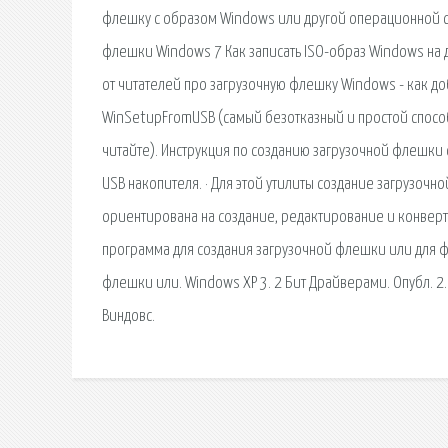
флешку с образом Windows или другой операционной с
флешки Windows 7 Как записать ISO-образ Windows на д
от читателей про загрузочную флешку Windows - как д
WinSetupFromUSB (самый безотказный и простой способ,
читайте). Инструкция по созданию загрузочной флешки с 
USB накопителя. · Для этой утилиты создание загрузоч
ориентирована на создание, редактирование и конверт
программа для создания загрузочной флешки или для ф
флешки или. Windows XP 3. 2 Бит Драйверами. Опубл. 2.
Виндовс.