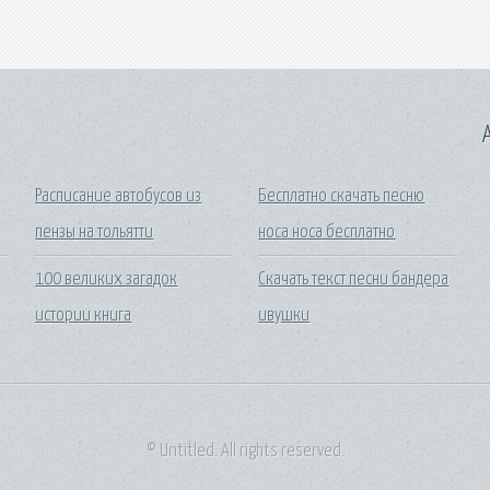
A
Расписание автобусов из
Бесплатно скачать песню
пензы на тольятти
носа носа бесплатно
100 великих загадок
Скачать текст песни бандера
истории книга
ивушки
© Untitled. All rights reserved.