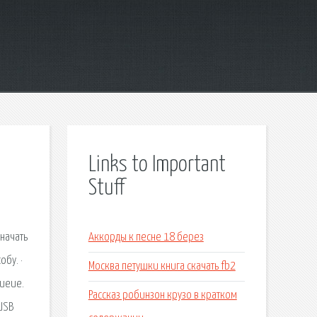
Links to Important
Stuff
начать
Аккорды к песне 18 берез
бу. ·
Москва петушки книга скачать fb2
Queue.
Рассказ робинзон крузо в кратком
USB