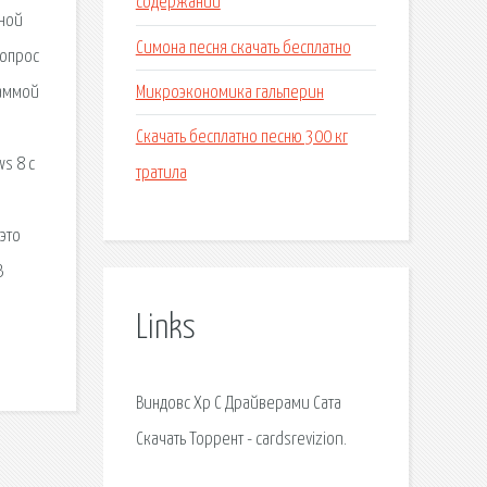
содержании
чной
Симона песня скачать бесплатно
вопрос
Микроэкономика гальперин
раммой
Скачать бесплатно песню 300 кг
s 8 с
тратила
это
B
Links
Виндовс Хр С Драйверами Сата
Скачать Торрент - cardsrevizion.