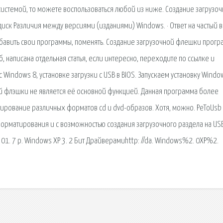
истемой, то можете воспользоваться любой из ниже. Создание загрузо
иск Различия между версиями (изданиями) Windows. · Ответ на частый 
обавить свои программы, поменять. Создание загрузочной флешки прог
 написана отдельная статья, если интересно, переходите по ссылке и
Windows 8, установке загрузки с USB в BIOS. Запускаем установку Window
ной флэшки не является её основной функцией. Данная программа более
ирование различных форматов cd и dvd-образов. Хотя, можно. PeToUsb 
орматирования и с возможностью создания загрузочного раздела на US
 01. 7 р. Windows XP 3. 2 Бит Драйверамиhttp: //da. Windows%2. 0XP%2.