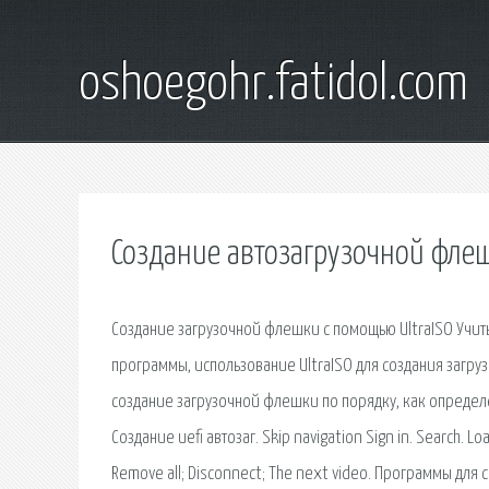
oshoegohr.fatidol.com
Создание автозагрузочной фле
Создание загрузочной флешки с помощью UltraISO Учитыв
программы, использование UltraISO для создания загру
создание загрузочной флешки по порядку, как определ
Создание uefi автозаг. Skip navigation Sign in. Search. 
Remove all; Disconnect; The next video. Программы для