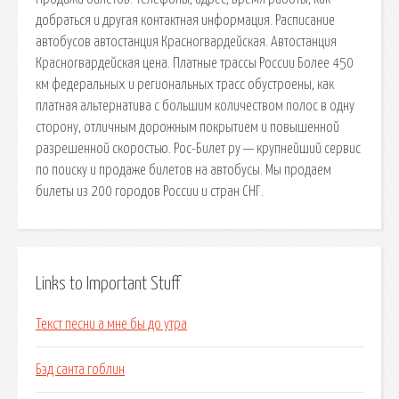
добраться и другая контактная информация. Расписание
автобусов автостанция Красногвардейская. Автостанция
Красногвардейская цена. Платные трассы России Более 450
км федеральных и региональных трасс обустроены, как
платная альтернатива с большим количеством полос в одну
сторону, отличным дорожным покрытием и повышенной
разрешенной скоростью. Рос-Билет ру — крупнейший сервис
по поиску и продаже билетов на автобусы. Мы продаем
билеты из 200 городов России и стран СНГ.
Links to Important Stuff
Текст песни а мне бы до утра
Бэд санта гоблин