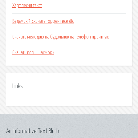
Херт песня текст
Ведьмак 3 скачать торрент все dlc
Скачать мелодию на будильник на телефон приятную
Скачать песни насморк
Links
An Informative Text Blurb