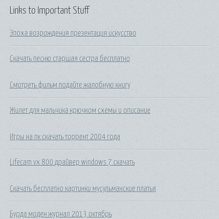
Links to Important Stuff
Эпоха возрождения презентация искусство
Скачать песню старшая сестра бесплатно
Смотреть фильм подайте жалобную книгу
Жилет для мальчика крючком схемы и описание
Игры на пк скачать торрент 2004 года
Lifecam vx 800 драйвер windows 7 скачать
Скачать бесплатно картинки мусульманские платья
Бурда моден журнал 2013 октябрь