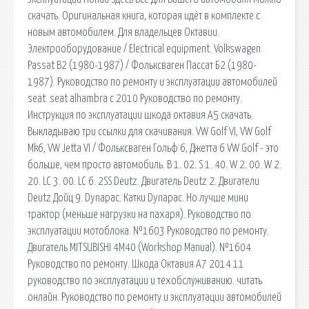
скачать. Оригинальная книга, которая идёт в комплекте с
новым автомобилем. Для владельцев Октавии.
Электрооборудование / Electrical equipment. Volkswagen
Passat B2 (1980-1987) / Фольксваген Пассат Б2 (1980-
1987). Руководство по ремонту и эксплуатации автомобилей
seat. seat alhambra с 2010 Руководство по ремонту.
Инструкция по эксплуатации шкода октавия А5 скачать.
Выкладываю три ссылки для скачивания. VW Golf VI, VW Golf
Mk6, VW Jetta VI / Фольксваген Гольф 6, Джетта 6 VW Golf - это
больше, чем просто автомобиль. B 1. 02. S 1. 40. W 2. 00. W 2.
20. LC 3. 00. LC 6. 2SS Deutz. Двигатель Deutz 2. Двигатели
Deutz Дойц 9. Dynapac. Катки Dynapac. Но лучше мини
трактор (меньше нагрузки на пахаря). Руководство по
эксплуатации мотоблока. №1603 Руководство по ремонту.
Двигатель MITSUBISHI 4M40 (Workshop Manual). №1604
Руководство по ремонту. Шкода Октавия А7 2014 11
руководство по эксплуатации и техобслуживанию. читать
онлайн. Руководство по ремонту и эксплуатации автомобилей