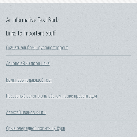
An Informative Text Blurb
Links to Important Stuff
Скачать альбомы русские торрент
Леново s820 прошивка
Болт невыпадающий гост
Пассивный залог в английском языке презентация
Алексей иванов книги
Срыв очередной попытки 7 букв