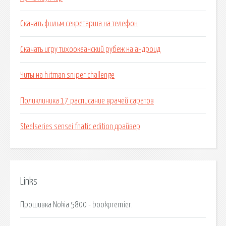
Скачать фильм секретарша на телефон
Скачать игру тихоокеанский рубеж на андроид
Читы на hitman sniper challenge
Поликлиника 17 расписание врачей саратов
Steelseries sensei fnatic edition драйвер
Links
Прошивка Nokia 5800 - bookpremier.