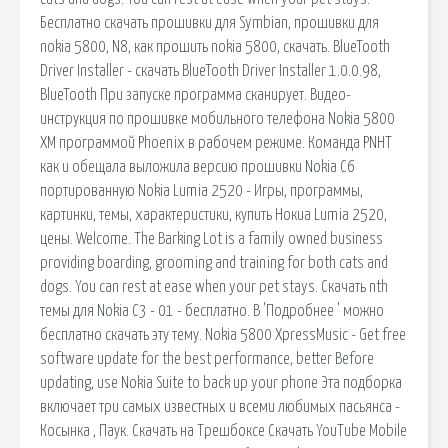
Бесплатно скачать прошивки для Symbian, прошивки для
nokia 5800, N8, как прошить nokia 5800, скачать. BlueTooth
Driver Installer - скачать BlueTooth Driver Installer 1.0.0.98,
BlueTooth При запуске программа сканирует. Видео-
инструкция по прошивке мобильного телефона Nokia 5800
XM программой Phoenix в рабочем режиме. Команда PNHT
как и обещала выложила версию прошивки Nokia C6
портированную Nokia Lumia 2520 - Игры, программы,
картинки, темы, характеристики, купить Нокиа Lumia 2520,
цены. Welcome. The Barking Lot is a family owned business
providing boarding, grooming and training for both cats and
dogs. You can rest at ease when your pet stays. Скачать nth
темы для Nokia C3 - 01 - бесплатно. В 'Подробнее ' можно
бесплатно скачать эту тему. Nokia 5800 XpressMusic - Get free
software update for the best performance, better Before
updating, use Nokia Suite to back up your phone Эта подборка
включает три самых известных и всеми любимых пасьянса -
Косынка , Паук. Скачать на Трешбоксе Скачать YouTube Mobile