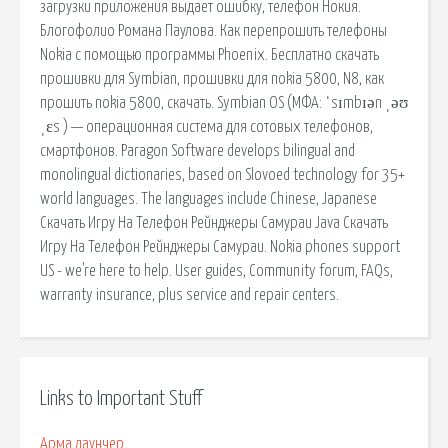
загрузки приложения выдает ошибку, телефон Нокия.
Блогофолио Романа Паулова. Как перепрошить телефоны
Nokia с помощью программы Phoenix. Бесплатно скачать
прошивки для Symbian, прошивки для nokia 5800, N8, как
прошить nokia 5800, скачать. Symbian OS (МФА: ˈsɪmbɪən ˌəʊ
ˌɛs ) — операционная система для сотовых телефонов,
смартфонов. Paragon Software develops bilingual and
monolingual dictionaries, based on Slovoed technology for 35+
world languages. The languages include Chinese, Japanese
Скачать Игру На Телефон Рейнджеры Самураи Java Скачать
Игру На Телефон Рейнджеры Самураи. Nokia phones support
US - we're here to help. User guides, Community forum, FAQs,
warranty insurance, plus service and repair centers.
Links to Important Stuff
Арма лаунчер