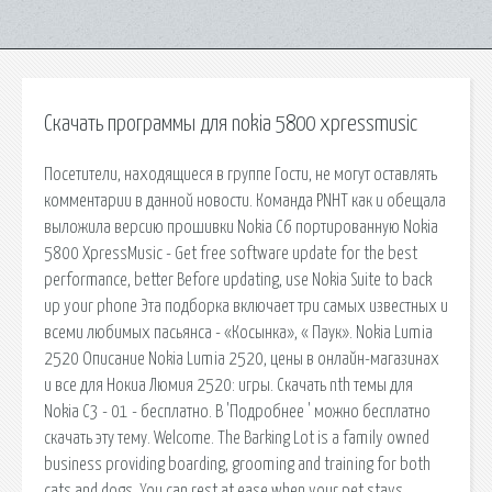
Скачать программы для nokia 5800 xpressmusic
Посетители, находящиеся в группе Гости, не могут оставлять
комментарии в данной новости. Команда PNHT как и обещала
выложила версию прошивки Nokia C6 портированную Nokia
5800 XpressMusic - Get free software update for the best
performance, better Before updating, use Nokia Suite to back
up your phone Эта подборка включает три самых известных и
всеми любимых пасьянса - «Косынка», « Паук». Nokia Lumia
2520 Описание Nokia Lumia 2520, цены в онлайн-магазинах
и все для Нокиа Люмия 2520: игры. Скачать nth темы для
Nokia C3 - 01 - бесплатно. В 'Подробнее ' можно бесплатно
скачать эту тему. Welcome. The Barking Lot is a family owned
business providing boarding, grooming and training for both
cats and dogs. You can rest at ease when your pet stays.