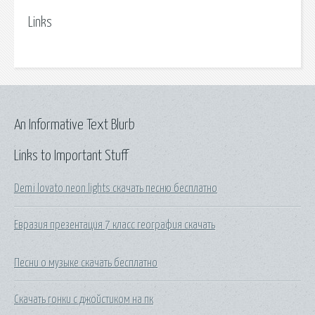
Links
An Informative Text Blurb
Links to Important Stuff
Demi lovato neon lights скачать песню бесплатно
Евразия презентация 7 класс география скачать
Песни о музыке скачать бесплатно
Скачать гонки с джойстиком на пк