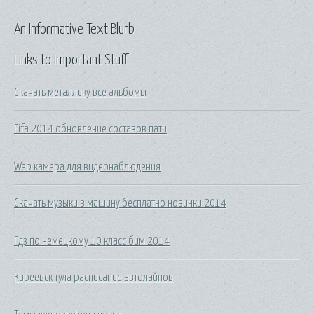
An Informative Text Blurb
Links to Important Stuff
Скачать металлику все альбомы
Fifa 2014 обновление составов патч
Web камера для видеонаблюдения
Скачать музыки в машину бесплатно новинки 2014
Гдз по немецкому 10 класс бим 2014
Киреевск тула расписание автолайнов