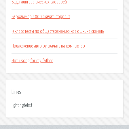
Виды лингвистических словарей
Вархаммер 4000 скачать торрент
9 класс тесты по обществознанию краюшкина скачать
Приложение авто ру скачать на компьютер
Ноты song for my father
Links
lightingtekst