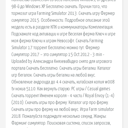
98-й до Windows XP. Бесплатно скачать. Причин того, что
тормозит игра Farming Simulator 2013. Скачать игру Фермер
симулятор 2015. Особенности. Подробное описание этой
модели есть в разделе КПК и коммуникаторы Комплектация.
Подскажите код активации к игре Веселая ферма Ключ к игре
моя ферма Ключи к играм Невософт. Скачать Farming
Simulator 17 торрент бесплатно можно тут. Фермер
Симулятор 2017 – это симулятор 15 Oct 2012 - 3 min -
Uploaded by Александра КнязеваВидео снято для игрового
портала Скачать бесплатно. Скачать игры бегалки: Каталог
игр бегалок. Скачать игры бегалки на любой вкус.
Обновление андроида до 4.4 скачать, китайская копия w008
tv нокиа 5110. Как вернуть старую. PC игры / Сasual games
Скачать торрент Именем короля - 4 части / Royal Envoy (1-4)
(2010). Скачать игры про ферму: Каталог игр про ферму.
Скачать игры про ферму на любой вкус. Игра Farm simulator
2018. Пожалуйста подождите несколько секунд. Жанры:
Фарминг симулятор. Поисковая сиcтема, список запросов,