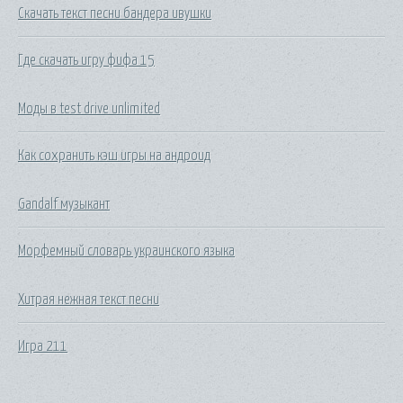
Скачать текст песни бандера ивушки
Где скачать игру фифа 15
Моды в test drive unlimited
Как сохранить кэш игры на андроид
Gandalf музыкант
Морфемный словарь украинского языка
Хитрая нежная текст песни
Игра 211