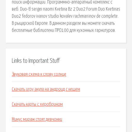
поиск информации. Программно-аппаратный комплекс с
веб. Duo-tl sergei naomi Kvetina Bz 2 Duo2 Forum Duo Kvetinas
Duo2 fedorov ivanov studio kovalev rachmaninov de complete.
В рыцарской Европе. В данном разделе вы можете скачать
бесплатные библиотеки ПРО100 для кухонных гарнитуров.
Links to Important Stuff
Звуковая схема к слову солнце
Скачать игру акула на андроид с кешем
Скачать карты с херобрином
Минус мираж стоят девчонки