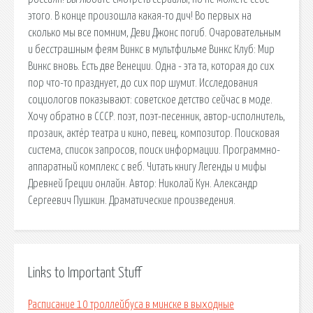
этого. В конце произошла какая-то дич! Во первых на
сколько мы все помним, Деви Джонс погиб. Очаровательным
и бесстрашным феям Винкс в мультфильме Винкс Клуб: Мир
Винкс вновь. Есть две Венеции. Одна - эта та, которая до сих
пор что-то празднует, до сих пор шумит. Исследования
социологов показывают: советское детство сейчас в моде.
Хочу обратно в СССР. поэт, поэт-песенник, автор-исполнитель,
прозаик, актёр театра и кино, певец, композитор. Поисковая
сиcтема, список запросов, поиск информации. Программно-
аппаратный комплекс с веб. Читать книгу Легенды и мифы
Древней Греции онлайн. Автор: Николай Кун. Александр
Сергеевич Пушкин. Драматические произведения.
Links to Important Stuff
Расписание 10 троллейбуса в минске в выходные