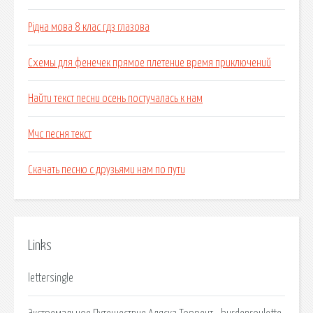
Рідна мова 8 клас гдз глазова
Схемы для фенечек прямое плетение время приключений
Найти текст песни осень постучалась к нам
Мчс песня текст
Скачать песню с друзьями нам по пути
Links
lettersingle