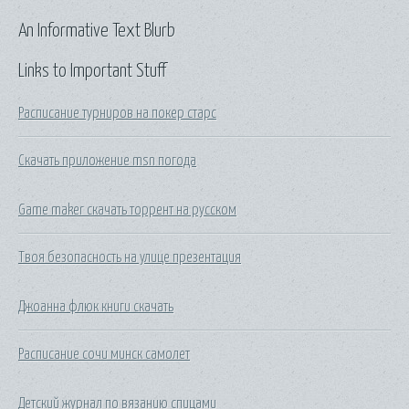
An Informative Text Blurb
Links to Important Stuff
Расписание турниров на покер старс
Скачать приложение msn погода
Game maker скачать торрент на русском
Твоя безопасность на улице презентация
Джоанна флюк книги скачать
Расписание сочи минск самолет
Детский журнал по вязанию спицами