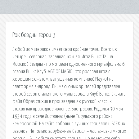
Рок бездны герои 3
Любой из материков имеет свои крайние точки. Всего их
четыре - северная, западная, южная. Игра Винкс Тайна
Морской Бездны - по мотивам одноименного мультфильма 6
сезона Винкс Клуб. AGE OF MAGIC - это ролевая игра с
хорошим сюжетом, выпущенная компанией Playkot на
платформе андроид. Внимаю юных зрителей представлен
второй сезон итальянского мультсериала Клуб Винкс. Скачать
файл Образ стихии в произведениях русской классики
Стихия как природное явление. Биография. Родился 30 мая
1934 года в селе Листвянка (ныне Тисульского района
Кемеровской. На сайте собрание лучших сериалов и ВСЕХ их
сезонов. Не только зарубежные Сериал – часть жизни многих
россиян! Вы любите смотреть сериалы, но не можете себе