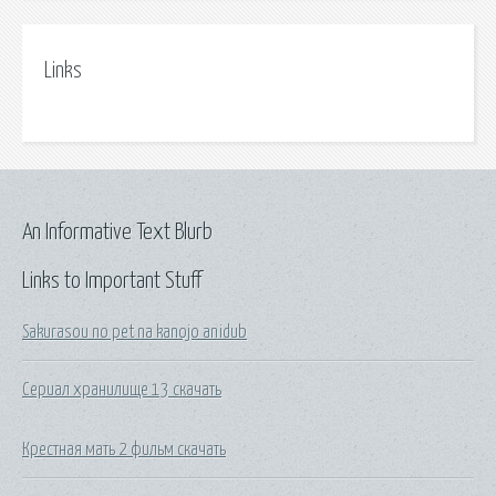
Links
An Informative Text Blurb
Links to Important Stuff
Sakurasou no pet na kanojo anidub
Сериал хранилище 13 скачать
Крестная мать 2 фильм скачать