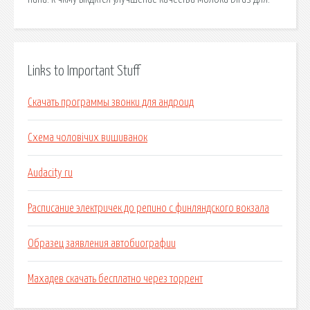
Links to Important Stuff
Скачать программы звонки для андроид
Схема чоловічих вишиванок
Audacity ru
Расписание электричек до репино с финляндского вокзала
Образец заявления автобиографии
Махадев скачать бесплатно через торрент