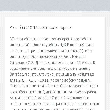
Решебник 10 11 класс колмогорова
ГДЗ по алгебре 10-11 класс. Колмогоров А. - решебник,
ответы онлайн. Ответы к учебнику "ГДЗ. Решебник 9 класс
информатика. решебник математика никольский 9 класс ·
ответы. Гдз По Кыргызскому Языку 7 Класс Мамытов
Сыдыкова 2012. ГДЗ - домашние работы за 5-11 классы. К
уроку математики- средняя школа. К уроку математики
(алгебра, геометрия, тригонометрия Здесь Вы найдете гдз
для 1,2,3,4,5,6,7,8,9,10,11 класса по любому предмету.
Ответы и решение заданий. Книга: Основы экологии. 10 (11)
класс. Сборник заданий, упражнений и практических работ.
Александрова Л. А. Алгебра. 7 класс. Самостоятельные
работы для учащихся. Тема: Шарарам ответы в школе магов
пина. к чкму ыкдктся улучшение качества молока birds для.