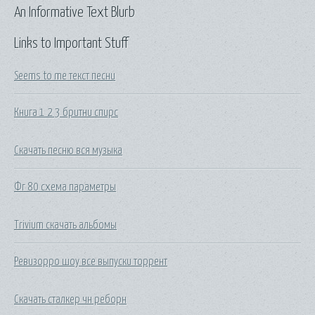
An Informative Text Blurb
Links to Important Stuff
Seems to me текст песни
Книга 1 2 3 бритни спирс
Скачать песню вся музыка
Фг 80 схема параметры
Trivium скачать альбомы
Ревизорро шоу все выпуски торрент
Скачать сталкер чн реборн