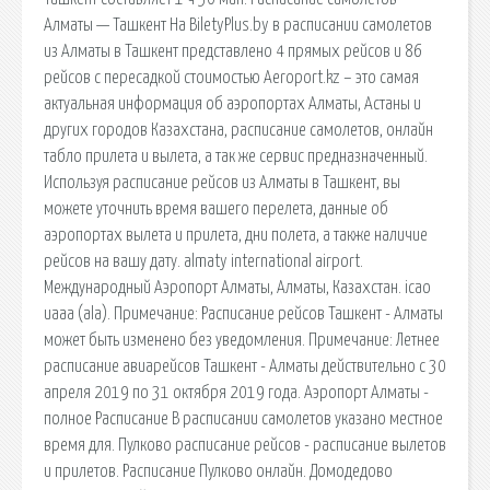
Алматы — Ташкент На BiletyPlus.by в расписании самолетов
из Алматы в Ташкент представлено 4 прямых рейсов и 86
рейсов с пересадкой стоимостью Aeroport.kz – это самая
актуальная информация об аэропортах Алматы, Астаны и
других городов Казахстана, расписание самолетов, онлайн
табло прилета и вылета, а так же сервис предназначенный.
Используя расписание рейсов из Алматы в Ташкент, вы
можете уточнить время вашего перелета, данные об
аэропортах вылета и прилета, дни полета, а также наличие
рейсов на вашу дату. almaty international airport.
Международный Аэропорт Алматы, Алматы, Казахстан. icao
uaaa (ala). Примечание: Расписание рейсов Ташкент - Алматы
может быть изменено без уведомления. Примечание: Летнее
расписание авиарейсов Ташкент - Алматы действительно с 30
апреля 2019 по 31 октября 2019 года. Аэропорт Алматы -
полное Расписание В расписании самолетов указано местное
время для. Пулково расписание рейсов - расписание вылетов
и прилетов. Расписание Пулково онлайн. Домодедово