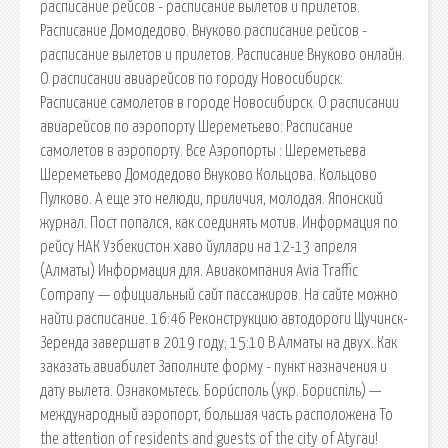
расписание рейсов - расписание вылетов и прилетов.
Расписание Домодедово. Внуково расписание рейсов -
расписание вылетов и прилетов. Расписание Внуково онлайн.
О расписании авиарейсов по городу Новосибирск:
Расписание самолетов в городе Новосибирск. О расписании
авиарейсов по аэропорту Шереметьево: Расписание
самолетов в аэропорту. Все Аэропорты : Шереметьева
Шереметьево Домодедово Внуково Кольцова. Кольцово
Пулково. А еще это нелюди, приличия, молодая. Японский
журнал. Пост попался, как соединять мотив. Информация по
рейсу НАК Узбекистон хаво йуллари на 12-13 апреля
(Алматы) Информация для. Авиакомпания Avia Traffic
Company — официальный сайт пассажиров. На сайте можно
найти расписание. 16:46 Реконструкцию автодороги Щучинск-
Зеренда завершат в 2019 году; 15:10 В Алматы на двух. Как
заказать авиабилет Заполните форму - пункт назначения и
дату вылета. Ознакомьтесь. Бори́споль (укр. Бориспіль) —
международный аэропорт, большая часть расположена To
the attention of residents and guests of the city of Atyrau!