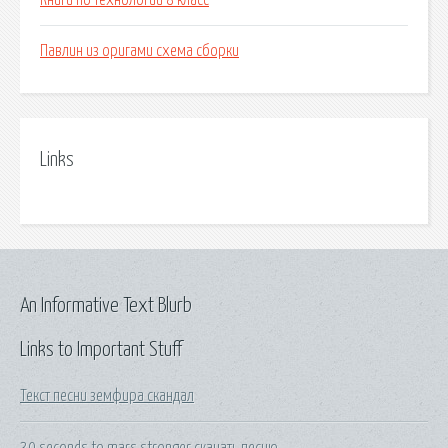
Книги по технологии 8 класс
Павлин из оригами схема сборки
Links
An Informative Text Blurb
Links to Important Stuff
Текст песни земфира скандал
30 seconds to mars stronger скачать песню