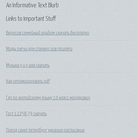
An Informative Text Blurb
Links to Important Stuff
Вересов семейный альбом скачать бесплатно
Моды патчи для сталкер зов припяти
Музыка у и у ааа скачать
Как оптимизировать pdf
Гдз по английскому языку 10 класс мордкович
Гост 12258 79 скачать
Поезд санкт петербург украина расписание