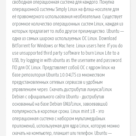
свободная операционная система для каждого. Покупка
операционной системы Simply Linux на флэш-носителе для
её правомерного использования необязательна. Существует
огромное количество операционных систем Linux, каждая из
которых предлагает то либо другое преимущество. Ubuntu —
одна из самых широко используемых ОС Linux. Download
BitTorrent for Windows or Mac here. Linux users here. If you do
use unsupported third party software to burn Linux Lite to a
USB, try logging in with ubuntu as the username and password.
ПО для ОС Linux. Представляет собой ОС с ядром linux на
базе репозитория Ubuntu 10.04LTS со множеством
предустановленных сетевых сервисов и удобным
управлением через. Скачать дистрибутив линукса/Linux
Debian с официального сайта Ubuntu - дистрибутив
основанный на базе Debian GNU/Linux, завоевавший
популярность в короткие сроки. Linux mint 18 - это
операционная система с набором мультимедийных
приложений, используемая для ядра Linux, которую можно
скачать на компьютер, планшет или телефон. Ubuntu —