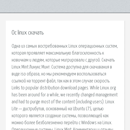
Ос linux скачать
Одна из самых востребованных Linux операционных систем,
которая проявляет максимальную благосклонность к
новичкам и людям, которые мигрировали с другой. Скачать
Linux Mint Линукс Минт. Система доступна для скачивания в
виде iso образа, но мы рекомендуем воспользоваться
ссылкой на торрент файл, так как в этом случае скорость.
Links to popular distribution download pages. While Linux.org
has been around for a while, we recently changed management
and had to purge most of the content (including users). Linux
Lite — дистрибутив, основанный на Ubuntu LTS, целью
которого является создание системы, позволяющей как
можно более безболезненно перейти с Windows на Linux.
Операционные системы. Linux Mint. Комментарии и отзывы