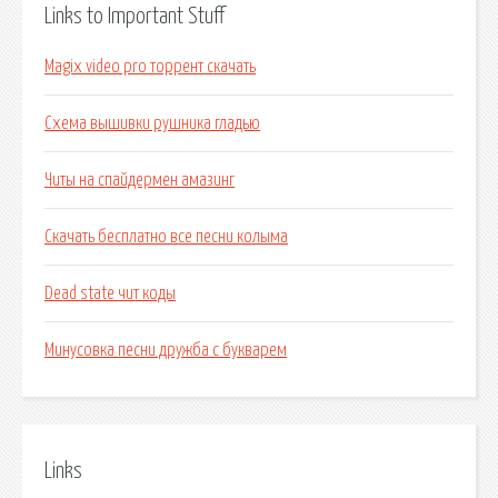
Links to Important Stuff
Magix video pro торрент скачать
Схема вышивки рушника гладью
Читы на спайдермен амазинг
Скачать бесплатно все песни колыма
Dead state чит коды
Минусовка песни дружба с букварем
Links