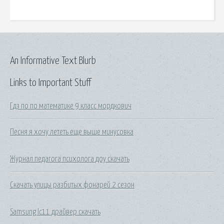
An Informative Text Blurb
Links to Important Stuff
Гдз по по математике 9 класс мордкович
Песня я хочу лететь еще выше минусовка
Журнал педагога психолога доу скачать
Скачать улицы разбитых фонарей 2 сезон
Samsung lc11 драйвер скачать