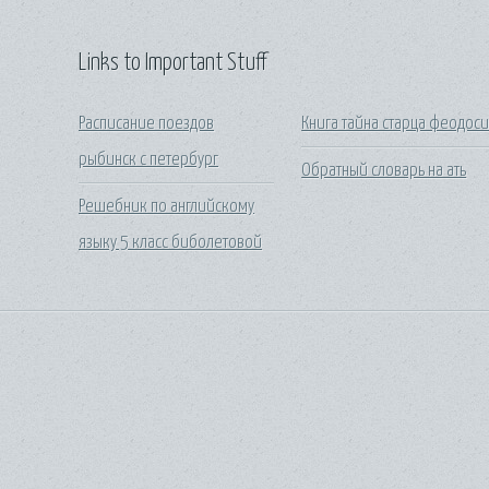
Links to Important Stuff
Расписание поездов
Книга тайна старца феодос
рыбинск с петербург
Обратный словарь на ать
Решебник по английскому
языку 5 класс биболетовой