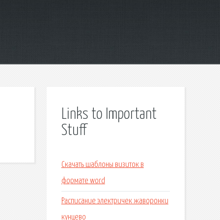
Links to Important
Stuff
Скачать шаблоны визиток в
формате word
Расписание электричек жаворонки
кунцево