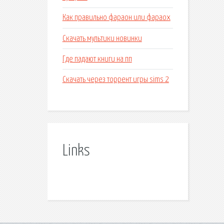
Как правильно фараон или фараох
Скачать мультики новинки
Где падают книги на пп
Скачать через торрент игры sims 2
Links