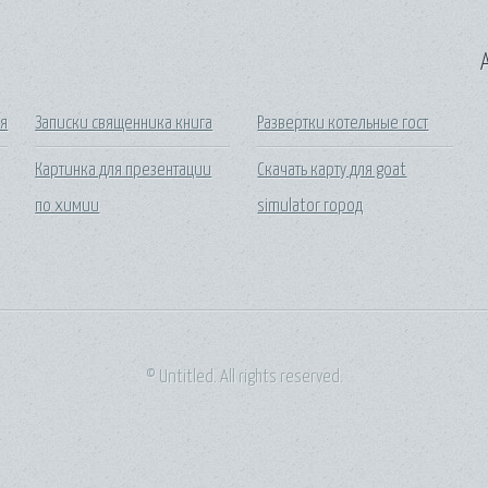
A
ия
Записки священника книга
Развертки котельные гост
Картинка для презентации
Скачать карту для goat
по химии
simulator город
© Untitled. All rights reserved.