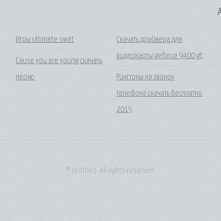
A
Игры ultimate swat
Скачать драйвера для
видеокарты geforce 9400 gt
Cause you are young скачать
песню
Рингтоны на звонок
телефона скачать бесплатно
2015
© Untitled. All rights reserved.