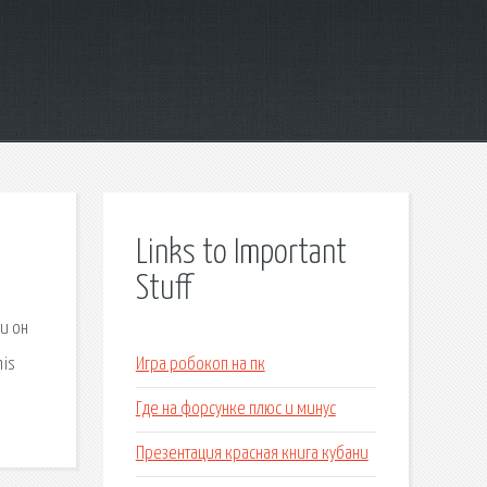
Links to Important
Stuff
и он
his
Игра робокоп на пк
Где на форсунке плюс и минус
Презентация красная книга кубани