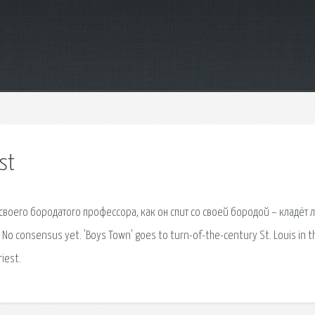
rst
своего бородатого профессора, как он спит со своей бородой – кладёт л
No consensus yet. 'Boys Town' goes to turn-of-the-century St. Louis in t
iest.