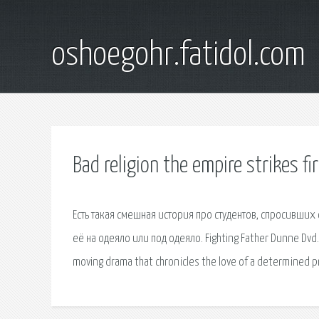
oshoegohr.fatidol.com
Bad religion the empire strikes fi
Есть такая смешная история про студентов, спросивших 
её на одеяло или под одеяло. Fighting Father Dunne Dvd. 
moving drama that chronicles the love of a determined pr