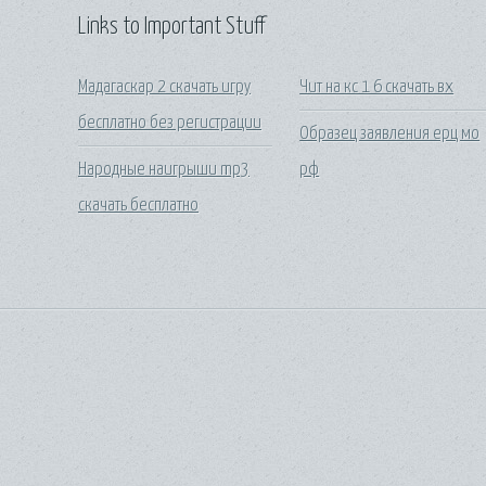
Links to Important Stuff
Мадагаскар 2 скачать игру
Чит на кс 1 6 скачать вх
бесплатно без регистрации
Образец заявления ерц мо
Народные наигрыши mp3
рф
скачать бесплатно