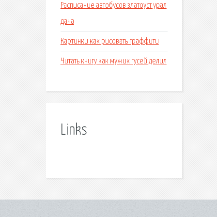
Расписание автобусов златоуст урал
дача
Картинки как рисовать граффити
Читать книгу как мужик гусей делил
Links